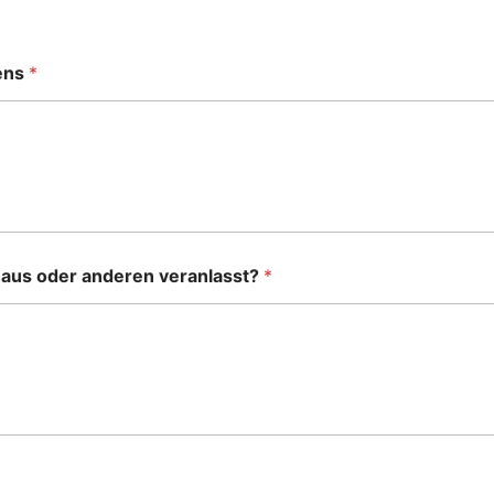
dens
*
us oder anderen veranlasst?
*